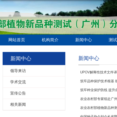
网站首页
机构简介
新闻中心
测试
新闻中心
新闻中心
领导来访
UPOV解释性技术文件
筑牢品种保护技术根基 助
学术交流
筑牢种业保护防线 提升自
宣传公告
农业农村部专家组赴广州
相关新闻
农业农村部植物新品种测
中国种子协会副会长崔